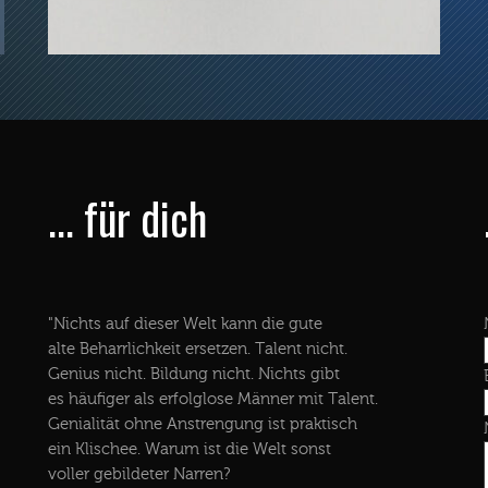
... für dich
"Nichts auf dieser Welt kann die gute
alte Beharrlichkeit ersetzen. Talent nicht.
Genius nicht. Bildung nicht. Nichts gibt
es häufiger als erfolglose Männer mit Talent.
Genialität ohne Anstrengung ist praktisch
ein Klischee. Warum ist die Welt sonst
voller gebildeter Narren?